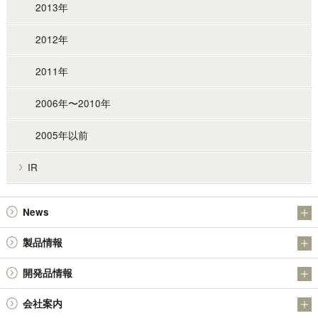
2013年
2012年
2011年
2006年〜2010年
2005年以前
IR
News
お知らせ
製品情報
IR
アンチモン製品
開発品情報
金属粉末製品（日本アトマイズ加工株式会社）
日本精鉱（株）の金属硫化物SULMICSシリーズの開発について
会社案内
その他の製品
日本精鉱（株）の四酸化アンチモン