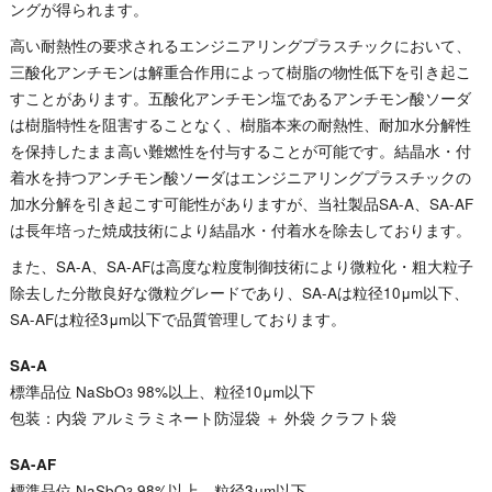
ングが得られます。
高い耐熱性の要求されるエンジニアリングプラスチックにおいて、
三酸化アンチモンは解重合作用によって樹脂の物性低下を引き起こ
すことがあります。五酸化アンチモン塩であるアンチモン酸ソーダ
は樹脂特性を阻害することなく、樹脂本来の耐熱性、耐加水分解性
を保持したまま高い難燃性を付与することが可能です。結晶水・付
着水を持つアンチモン酸ソーダはエンジニアリングプラスチックの
加水分解を引き起こす可能性がありますが、当社製品SA-A、SA-AF
は長年培った焼成技術により結晶水・付着水を除去しております。
また、SA-A、SA-AFは高度な粒度制御技術により微粒化・粗大粒子
除去した分散良好な微粒グレードであり、SA-Aは粒径10μm以下、
SA-AFは粒径3μm以下で品質管理しております。
SA-A
標準品位 NaSbO
98%以上、粒径10μm以下
3
包装：内袋 アルミラミネート防湿袋 ＋ 外袋 クラフト袋
SA-AF
標準品位 NaSbO
98%以上、粒径3μm以下
3