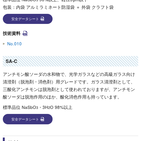
包装：内袋 アルミラミネート防湿袋 ＋ 外袋 クラフト袋
安全データシート
技術資料
No.010
SA-C
アンチモン酸ソーダの水和物で、光学ガラスなどの高級ガラス向け
清澄剤（脱泡剤・消色剤）用グレードです。ガラス清澄剤として、
三酸化アンチモンは脱泡剤として使われておりますが、アンチモン
酸ソーダは脱泡作用のほか、酸化消色作用も持っています。
標準品位 NaSbO
・3H
O 98%以上
3
2
安全データシート