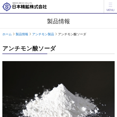
製品情報
製品情報
開発品情報
ホーム
製品情報
アンチモン製品
アンチモン酸ソーダ
会社案内
アンチモン酸ソーダ
IR情報
ESG情報
採用情報
アグリ事業
English
中文
お問い合わせ