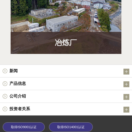
新闻
消息
产品信息
投资者关系
锑产品
公司介绍
金属粉末制品（Nippon Atomized Metal Powders Corporation）
公司简介
投资者关系
其他产品
社长信息
红利变化
技术信息
公司历史
取得ISO9001认证
取得ISO14001认证
业绩亮点