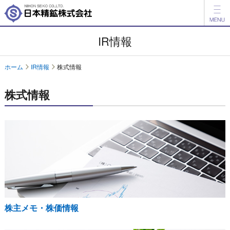
製品情報
IR情報
開発品情報
ホーム
IR情報
株式情報
会社案内
株式情報
IR情報
ESG情報
採用情報
アグリ事業
English
中文
株主メモ・株価情報
お問い合わせ