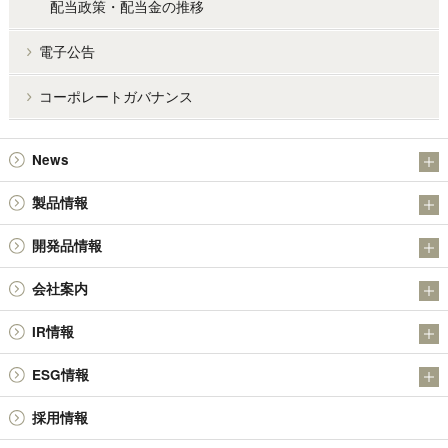
配当政策・配当金の推移
電子公告
コーポレートガバナンス
News
お知らせ
製品情報
IR
アンチモン製品
開発品情報
金属粉末製品（日本アトマイズ加工株式会社）
日本精鉱（株）の金属硫化物SULMICSシリーズの開発について
会社案内
その他の製品
日本精鉱（株）の四酸化アンチモン
会社概要
技術情報
IR情報
社長メッセージ
決算短信
ESG情報
基本理念・経営理念
有価証券報告書 / 半期報告書 / 四半期報告書
品質環境方針
役員体制
採用情報
株主総会
環境への取り組み
会社沿革