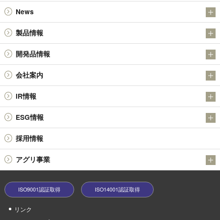
News
お知らせ
製品情報
IR
アンチモン製品
開発品情報
金属粉末製品（日本アトマイズ加工株式会社）
日本精鉱（株）の金属硫化物SULMICSシリーズの開発について
会社案内
その他の製品
日本精鉱（株）の四酸化アンチモン
会社概要
技術情報
IR情報
社長メッセージ
決算短信
ESG情報
基本理念・経営理念
有価証券報告書 / 半期報告書 / 四半期報告書
品質環境方針
役員体制
採用情報
株主総会
環境への取り組み
会社沿革
報告書 / 中間報告書 / 株主アンケート
アグリ事業
社会貢献活動
業績ハイライト
うふふの実
中期経営戦略等
ISO9001認証取得
ISO14001認証取得
minoriファームやぶ
株式情報
リンク
電子公告