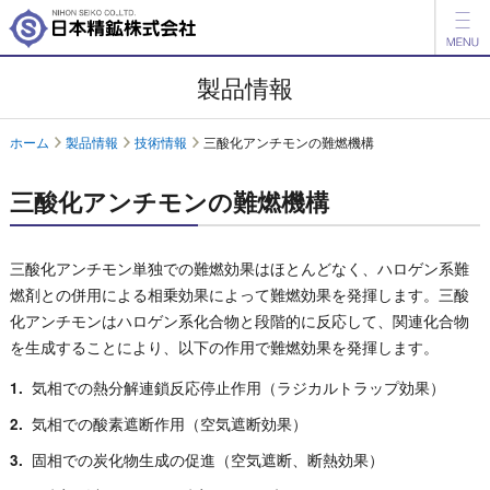
製品情報
製品情報
開発品情報
ホーム
製品情報
技術情報
三酸化アンチモンの難燃機構
会社案内
三酸化アンチモンの難燃機構
IR情報
ESG情報
三酸化アンチモン単独での難燃効果はほとんどなく、ハロゲン系難
燃剤との併用による相乗効果によって難燃効果を発揮します。三酸
採用情報
化アンチモンはハロゲン系化合物と段階的に反応して、関連化合物
を生成することにより、以下の作用で難燃効果を発揮します。
アグリ事業
気相での熱分解連鎖反応停止作用（ラジカルトラップ効果）
English
中文
気相での酸素遮断作用（空気遮断効果）
固相での炭化物生成の促進（空気遮断、断熱効果）
お問い合わせ