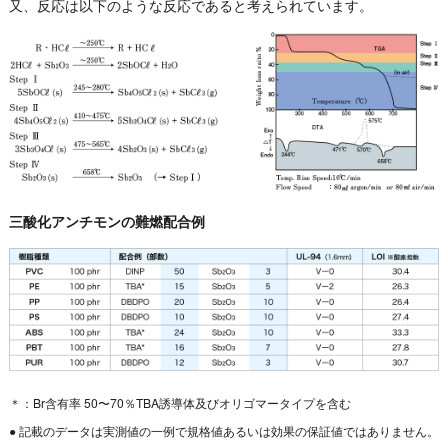
又、反応は以下のような反応であると考えられています。
三酸化アンチモンの難燃配合例
＊：Br含有率 50〜70％TBA誘導体及びオリゴマータイプを含む
● 記載のデータは実測値の一例で規格値あるいは効果の保証値ではありません。