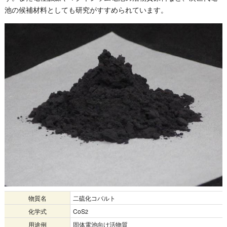
池の候補材料としても研究がすすめられています。
物質名
二硫化コバルト
化学式
CoS
2
用途例
固体電池向け活物質