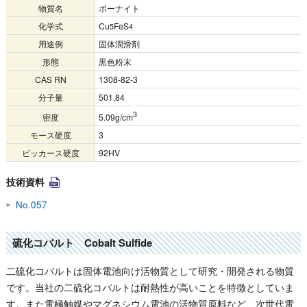
物質名
ボーナイト
化学式
Cu
FeS
5
4
用途例
固体潤滑剤
形態
黒色粉末
CAS RN
1308-82-3
分子量
501.84
3
密度
5.09g/cm
モース硬度
3
ビッカース硬度
92HV
技術資料
No.057
硫化コバルト Cobalt Sulfide
二硫化コバルトは固体電池向け活物質として研究・開発される物質
です。当社の二硫化コバルトは耐熱性が高いことを特徴としていま
す。また電極触媒やマグネシウム電池の活物質原料など、次世代電