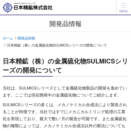
製品情報
開発品情報
開発品情報
ホーム
開発品情報
日本精鉱（株）の金属硫化物SULMICSシリーズの開発について
会社案内
IR情報
日本精鉱（株）の金属硫化物SULMICSシリ
ーズの開発について
ESG情報
採用情報
当社は、SULMICSシリーズとして金属硫化物製品の開発を進めてい
ます。ここでは現在開発中の金属硫化物についてご紹介します。
アグリ事業
SULMICSシリーズの多くは、メカノケミカル合成法により製造され
English
中文
ることが特徴です。当社ではすでにメカニカルミリング処理の工業
化を実現しており、最大で数t／月の製造が可能です。また金属硫化
お問い合わせ
物の種類によっては、メカノケミカル合成法以外の製法についても