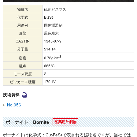
物質名
硫化ビスマス
化学式
Bi
S
2
3
用途例
固体潤滑剤
形態
黒色粉末
CAS RN
1345-07-9
分子量
514.14
3
密度
6.78g/cm
融点
685℃
モース硬度
2
ビッカース硬度
170HV
技術資料
No.056
ボーナイト Bornite
ボーナイトは化学式：Cu
FeS
で表される鉱物名ですが、当社では
5
4