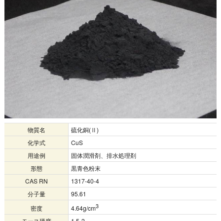
物質名
硫化銅(Ⅱ)
化学式
CuS
用途例
固体潤滑剤、排水処理剤
形態
黒青色粉末
CAS RN
1317-40-4
分子量
95.61
3
密度
4.64g/cm
モース硬度
1.5-2