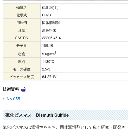
物質名
硫化銅(Ⅰ)
化学式
Cu
S
2
用途例
固体潤滑剤
形態
黒色粉末
CAS RN
22205-45-4
分子量
159.16
3
密度
5.6g/cm
融点
1130℃
モース硬度
2.5-3
ビッカース硬度
84-87HV
技術資料
No.055
硫化ビスマス Bismuth Sulfide
硫化ビスマスは潤滑性をもち、固体潤滑剤として広く研究・開発さ