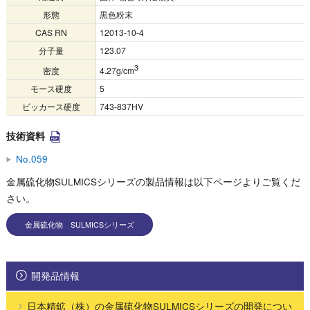
形態
黒色粉末
CAS RN
12013-10-4
分子量
123.07
3
密度
4.27g/cm
モース硬度
5
ビッカース硬度
743-837HV
技術資料
No.059
金属硫化物SULMICSシリーズの製品情報は以下ページよりご覧くだ
さい。
金属硫化物 SULMICSシリーズ
開発品情報
日本精鉱（株）の金属硫化物SULMICSシリーズの開発につい