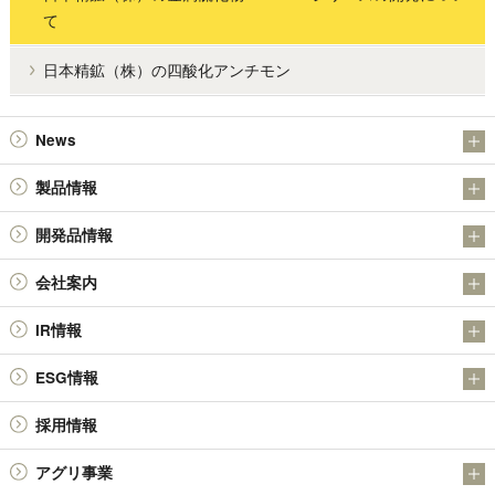
て
日本精鉱（株）の四酸化アンチモン
News
お知らせ
製品情報
IR
アンチモン製品
開発品情報
金属粉末製品（日本アトマイズ加工株式会社）
日本精鉱（株）の金属硫化物SULMICSシリーズの開発について
会社案内
その他の製品
日本精鉱（株）の四酸化アンチモン
会社概要
技術情報
IR情報
社長メッセージ
決算短信
ESG情報
基本理念・経営理念
有価証券報告書 / 半期報告書 / 四半期報告書
品質環境方針
役員体制
採用情報
株主総会
環境への取り組み
会社沿革
報告書 / 中間報告書 / 株主アンケート
アグリ事業
社会貢献活動