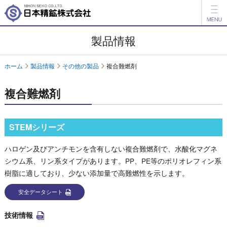
製品情報
製品情報
開発品情報
ホーム
製品情報
その他の製品
複合難燃剤
会社案内
複合難燃剤
IR情報
ESG情報
STEMシリーズ
採用情報
ハロゲン及びアンチモンを含有しない複合難燃剤で、水酸化マグネ
シウム系、リン系タイプがあります。PP、PE等のポリオレフィン系
アグリ事業
樹脂に適しており、少ない添加量で高難燃性を示します。
English
中文
安全データシート
技術情報
お問い合わせ