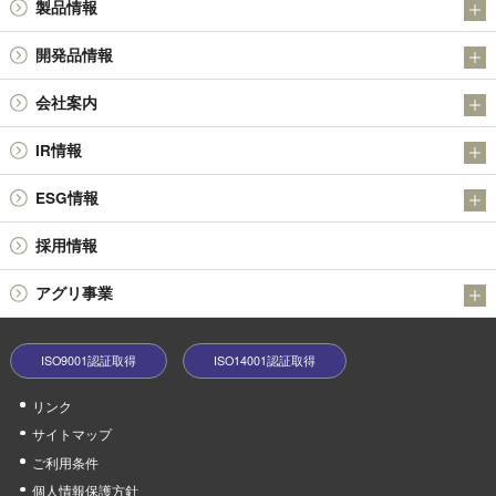
製品情報
IR
アンチモン製品
開発品情報
金属粉末製品（日本アトマイズ加工株式会社）
日本精鉱（株）の金属硫化物SULMICSシリーズの開発について
会社案内
その他の製品
日本精鉱（株）の四酸化アンチモン
会社概要
技術情報
IR情報
社長メッセージ
決算短信
ESG情報
基本理念・経営理念
有価証券報告書 / 半期報告書 / 四半期報告書
品質環境方針
役員体制
採用情報
株主総会
環境への取り組み
会社沿革
報告書 / 中間報告書 / 株主アンケート
アグリ事業
社会貢献活動
業績ハイライト
うふふの実
中期経営戦略等
ISO9001認証取得
ISO14001認証取得
minoriファームやぶ
株式情報
リンク
電子公告
サイトマップ
コーポレートガバナンス
ご利用条件
個人情報保護方針