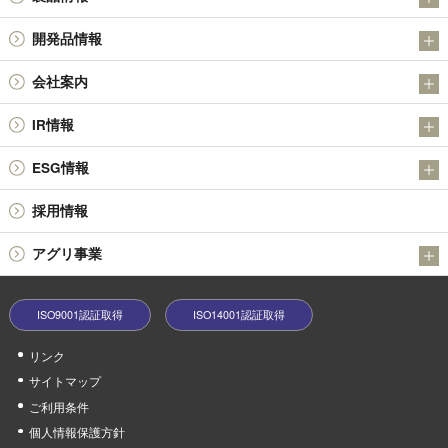
IR
アンチモン製品
開発品情報
金属粉末製品（日本アトマイズ加工株式会社）
日本精鉱（株）の金属硫化物SULMICSシリーズの開発について
会社案内
その他の製品
日本精鉱（株）の四酸化アンチモン
会社概要
技術情報
IR情報
社長メッセージ
決算短信
ESG情報
基本理念・経営理念
有価証券報告書 / 半期報告書 / 四半期報告書
品質環境方針
役員体制
採用情報
株主総会
環境への取り組み
会社沿革
報告書 / 中間報告書 / 株主アンケート
アグリ事業
社会貢献活動
業績ハイライト
うふふの実
中期経営戦略等
ISO9001認証取得
ISO14001認証取得
minoriファームやぶ
株式情報
リンク
電子公告
サイトマップ
コーポレートガバナンス
ご利用条件
個人情報保護方針