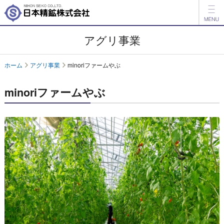
製品情報
アグリ事業
開発品情報
ホーム
アグリ事業
minoriファームやぶ
会社案内
minoriファームやぶ
IR情報
ESG情報
採用情報
アグリ事業
English
中文
お問い合わせ