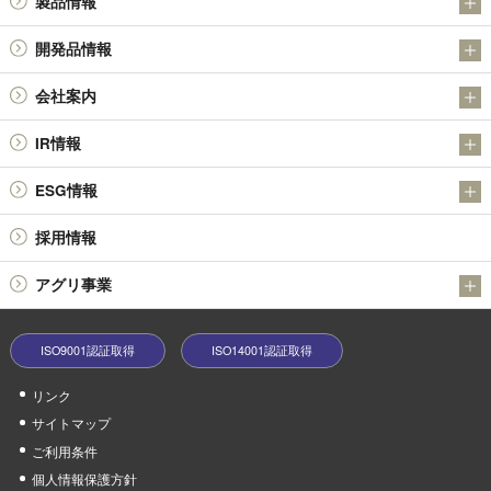
製品情報
IR
アンチモン製品
開発品情報
金属粉末製品（日本アトマイズ加工株式会社）
日本精鉱（株）の金属硫化物SULMICSシリーズの開発について
会社案内
その他の製品
日本精鉱（株）の四酸化アンチモン
会社概要
技術情報
IR情報
社長メッセージ
決算短信
ESG情報
基本理念・経営理念
有価証券報告書 / 半期報告書 / 四半期報告書
品質環境方針
役員体制
採用情報
株主総会
環境への取り組み
会社沿革
報告書 / 中間報告書 / 株主アンケート
アグリ事業
社会貢献活動
業績ハイライト
うふふの実
中期経営戦略等
ISO9001認証取得
ISO14001認証取得
minoriファームやぶ
株式情報
リンク
電子公告
サイトマップ
コーポレートガバナンス
ご利用条件
個人情報保護方針