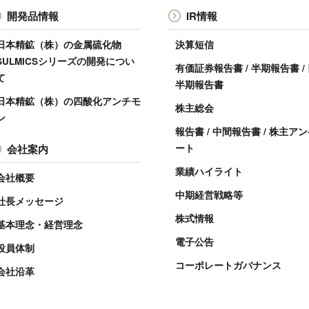
開発品情報
IR情報
日本精鉱（株）の金属硫化物
決算短信
SULMICSシリーズの開発につい
有価証券報告書 / 半期報告書 /
て
半期報告書
日本精鉱（株）の四酸化アンチモ
株主総会
ン
報告書 / 中間報告書 / 株主ア
会社案内
ート
業績ハイライト
会社概要
中期経営戦略等
社長メッセージ
株式情報
基本理念・経営理念
電子公告
役員体制
コーポレートガバナンス
会社沿革