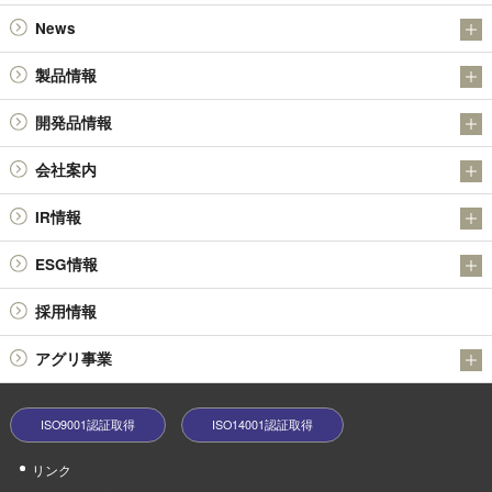
News
お知らせ
製品情報
IR
アンチモン製品
開発品情報
金属粉末製品（日本アトマイズ加工株式会社）
日本精鉱（株）の金属硫化物SULMICSシリーズの開発について
会社案内
その他の製品
日本精鉱（株）の四酸化アンチモン
会社概要
技術情報
IR情報
社長メッセージ
決算短信
ESG情報
基本理念・経営理念
有価証券報告書 / 半期報告書 / 四半期報告書
品質環境方針
役員体制
採用情報
株主総会
環境への取り組み
会社沿革
報告書 / 中間報告書 / 株主アンケート
アグリ事業
社会貢献活動
業績ハイライト
うふふの実
中期経営戦略等
ISO9001認証取得
ISO14001認証取得
minoriファームやぶ
株式情報
リンク
電子公告