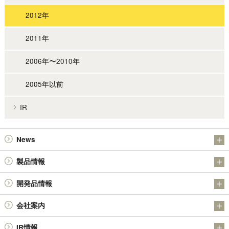
2012年
2011年
2006年〜2010年
2005年以前
IR
News
お知らせ
製品情報
IR
アンチモン製品
開発品情報
金属粉末製品（日本アトマイズ加工株式会社）
日本精鉱（株）の金属硫化物SULMICSシリーズの開発について
会社案内
その他の製品
日本精鉱（株）の四酸化アンチモン
会社概要
技術情報
IR情報