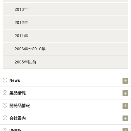
2013年
2012年
2011年
2006年〜2010年
2005年以前
News
お知らせ
製品情報
IR
アンチモン製品
開発品情報
金属粉末製品（日本アトマイズ加工株式会社）
日本精鉱（株）の金属硫化物SULMICSシリーズの開発について
会社案内
その他の製品
日本精鉱（株）の四酸化アンチモン
会社概要
技術情報
IR情報