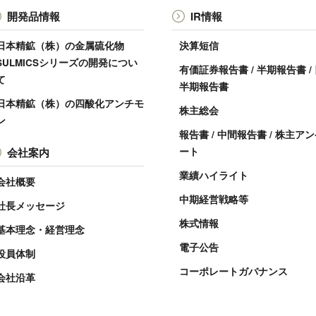
開発品情報
IR情報
日本精鉱（株）の金属硫化物
決算短信
SULMICSシリーズの開発につい
有価証券報告書 / 半期報告書 /
て
半期報告書
日本精鉱（株）の四酸化アンチモ
株主総会
ン
報告書 / 中間報告書 / 株主ア
会社案内
ート
業績ハイライト
会社概要
中期経営戦略等
社長メッセージ
株式情報
基本理念・経営理念
電子公告
役員体制
コーポレートガバナンス
会社沿革