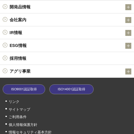
アンチモン製品
開発品情報
金属粉末製品（日本アトマイズ加工株式会社）
日本精鉱（株）の金属硫化物SULMICSシリーズの開発について
会社案内
その他の製品
日本精鉱（株）の四酸化アンチモン
会社概要
技術情報
IR情報
社長メッセージ
決算短信
ESG情報
基本理念・経営理念
有価証券報告書 / 半期報告書 / 四半期報告書
品質環境方針
役員体制
採用情報
株主総会
環境への取り組み
会社沿革
報告書 / 中間報告書 / 株主アンケート
アグリ事業
社会貢献活動
業績ハイライト
うふふの実
中期経営戦略等
ISO9001認証取得
ISO14001認証取得
minoriファームやぶ
株式情報
リンク
電子公告
サイトマップ
コーポレートガバナンス
ご利用条件
個人情報保護方針
情報セキュリティ基本方針