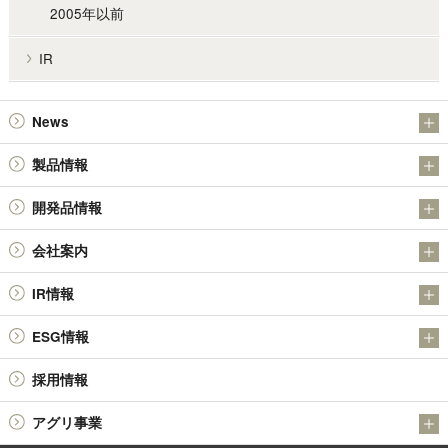
2005年以前
IR
News
お知らせ
製品情報
IR
アンチモン製品
開発品情報
金属粉末製品（日本アトマイズ加工株式会社）
日本精鉱（株）の金属硫化物SULMICSシリーズの開発について
会社案内
その他の製品
日本精鉱（株）の四酸化アンチモン
会社概要
技術情報
IR情報
社長メッセージ
決算短信
ESG情報
基本理念・経営理念
有価証券報告書 / 半期報告書 / 四半期報告書
品質環境方針
役員体制
採用情報
株主総会
環境への取り組み
会社沿革
報告書 / 中間報告書 / 株主アンケート
アグリ事業
社会貢献活動